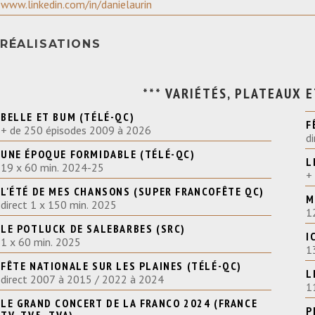
www.linkedin.com/in/danielaurin
RÉALISATIONS
*** VARIÉTÉS, PLATEAUX 
BELLE ET BUM (TÉLÉ-QC)
F
+ de 250 épisodes 2009 à 2026
d
UNE ÉPOQUE FORMIDABLE (TÉLÉ-QC)
L
19 x 60 min. 2024-25
+
L'ÉTÉ DE MES CHANSONS (SUPER FRANCOFÊTE QC)
M
direct 1 x 150 min. 2025
1
LE POTLUCK DE SALEBARBES (SRC)
I
1 x 60 min. 2025
1
FÊTE NATIONALE SUR LES PLAINES (TÉLÉ-QC)
L
direct 2007 à 2015 / 2022 à 2024
1
LE GRAND CONCERT DE LA FRANCO 2024 (FRANCE
P