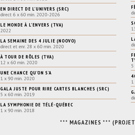
F
EN DIRECT DE L'UNIVERS (SRC)
d
direct 6 x 60 min. 2020-2026
S
LE MONDE À L'ENVERS (TVA)
1
2022
L
LA SEMAINE DES 4 JULIE (NOOVO)
d
direct et enr. 28 x 60 min. 2020
F
À TOUR DE RÔLES (TVA)
T
12 x 60 min. 2020
5
UNE CHANCE QU'ON S'A
4
1 x 90 min. 2020
1
GALA JUSTE POUR RIRE CARTES BLANCHES (SRC)
G
5 x 60 min. 2019
d
LA SYMPHONIE DE TÉLÉ-QUÉBEC
1 x 90 min. 2018
*** MAGAZINES *** (PROJE