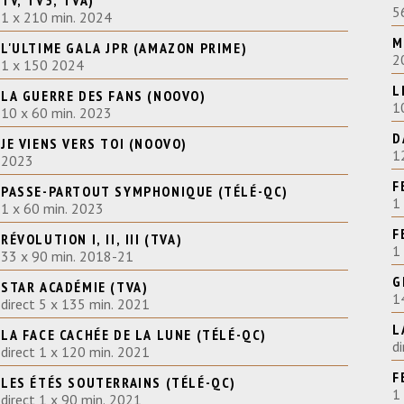
TV, TV5, TVA)
5
1 x 210 min. 2024
M
L'ULTIME GALA JPR (AMAZON PRIME)
2
1 x 150 2024
L
LA GUERRE DES FANS (NOOVO)
1
10 x 60 min. 2023
D
JE VIENS VERS TOI (NOOVO)
1
2023
F
PASSE-PARTOUT SYMPHONIQUE (TÉLÉ-QC)
1
1 x 60 min. 2023
F
RÉVOLUTION I, II, III (TVA)
1
33 x 90 min. 2018-21
G
STAR ACADÉMIE (TVA)
1
direct 5 x 135 min. 2021
L
LA FACE CACHÉE DE LA LUNE (TÉLÉ-QC)
d
direct 1 x 120 min. 2021
F
LES ÉTÉS SOUTERRAINS (TÉLÉ-QC)
1
direct 1 x 90 min. 2021