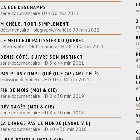
L
LA CLÉ DESCHAMPS
s
série documentaire 10 x 30 min 2022
2
MICHÈLE, TOUT SIMPLEMENT
m
documentaire - biographie/variété 90 min 2022
B
LE MEILLEUR PÂTISSIER DU QUÉBEC
t
télé-réalité - Multi-caméras HD 8 x 60 min 2021
P
DENIS CÔTÉ, SUIVRE SON INSTINCT
é
série documentaire HD 5 x 44 min 2021
3
PAS PLUS COMPLIQUÉ QUE ÇA! (AMI TÉLÉ)
L
émission de variétés HD 10 x 30 min 2021
C
é
FIN DE MOIS (MOI & CIE)
série documentaire HD 8 x 30 min 2019
L
t
DÉVISAGÉS (MOI & CIE)
série documentaire HD 8 x 30 min 2018
S
s
ÇA CHANGE PAS LE MONDE (CANAL VIE)
série documentaire HD 10 x 30 min 2018
G
s
LIENS ROMPUS (MOI & CIE)