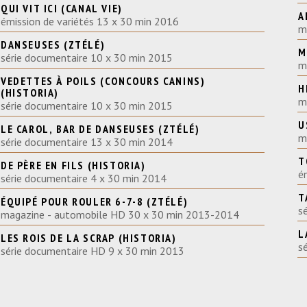
QUI VIT ICI (CANAL VIE)
A
émission de variétés 13 x 30 min 2016
m
DANSEUSES (ZTÉLÉ)
M
série documentaire 10 x 30 min 2015
m
VEDETTES À POILS (CONCOURS CANINS)
H
(HISTORIA)
m
série documentaire 10 x 30 min 2015
U
LE CAROL, BAR DE DANSEUSES (ZTÉLÉ)
m
série documentaire 13 x 30 min 2014
T
DE PÈRE EN FILS (HISTORIA)
é
série documentaire 4 x 30 min 2014
T
ÉQUIPÉ POUR ROULER 6-7-8 (ZTÉLÉ)
s
magazine - automobile HD 30 x 30 min 2013-2014
L
LES ROIS DE LA SCRAP (HISTORIA)
s
série documentaire HD 9 x 30 min 2013