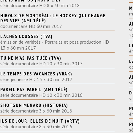
série documentaire HD 8 x 30 min 2018
M
m
HIBOUX DE MONTRÉAL: LE HOCKEY QUI CHANGE
DES VIES (AMI TÉLÉ)
A
documentaire HD 60 min 2017
s
2
LÂCHÉS LOUSSES (TVA)
émission de variétés - Portraits et post production HD
L
13 x 60 min 2017
é
TU NE M'AS PAS TUÉE (TVA)
L
série documentaire HD 10 x 30 min 2017
d
LE TEMPS DES VACANCES (VRAK)
A
série jeunesse HD 13 x 30 min 2017
s
PAREIL PAS PAREIL (AMI TÉLÉ)
D
série documentaire HD 10 x 30 min 2016
v
SHOTGUN MÉNARD (HISTORIA)
P
série documentaire 3 x 60 min 2016
é
ILS DE JOUR, ELLES DE NUIT (ARTV)
P
série documentaire 8 x 30 min 2016
s