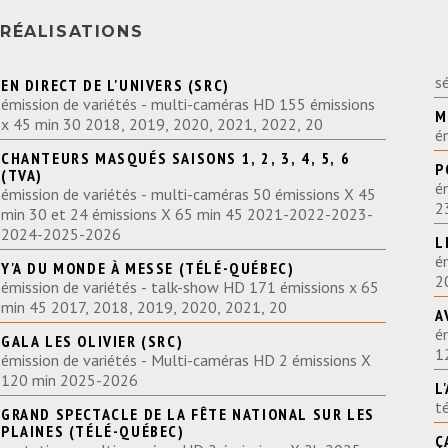
RÉALISATIONS
EN DIRECT DE L'UNIVERS (SRC)
émission de variétés - multi-caméras HD 155 émissions
M
x 45 min 30 2018, 2019, 2020, 2021, 2022, 20
CHANTEURS MASQUÉS SAISONS 1, 2, 3, 4, 5, 6
P
(TVA)
é
émission de variétés - multi-caméras 50 émissions X 45
2
min 30 et 24 émissions X 65 min 45 2021-2022-2023-
2024-2025-2026
L
é
Y'A DU MONDE À MESSE (TÉLÉ-QUÉBEC)
2
émission de variétés - talk-show HD 171 émissions x 65
min 45 2017, 2018, 2019, 2020, 2021, 20
A
é
GALA LES OLIVIER (SRC)
1
émission de variétés - Multi-caméras HD 2 émissions X
120 min 2025-2026
L
t
GRAND SPECTACLE DE LA FÊTE NATIONAL SUR LES
PLAINES (TÉLÉ-QUÉBEC)
Ç