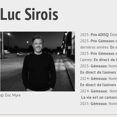
Luc Sirois
2025-
Prix ADISQ:
Émis
2025-
Prix Gémeaux d
dernières années:
En d
2025-
Prix Gémeaux d
l’année:
En direct de l
2025-
Gémeaux:
Nomin
En direct de l’univers 
2024-
Gémeaux
: Nomi
En direct de l’univers
2024-
Gémeaux:
Nomin
© Éric Myre
La vie est un carnava
2023-
Gémeaux
: Nomi