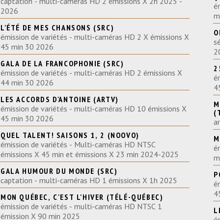
captation - multi-caméras HD 2 émissions X 2h 2025 -
é
2026
m
L'ÉTÉ DE MES CHANSONS (SRC)
O
émission de variétés - multi-caméras HD 2 X émissions X
s
45 min 30 2026
2
GALA DE LA FRANCOPHONIE (SRC)
2
émission de variétés - multi-caméras HD 2 émissions X
é
44 min 30 2026
4
LES ACCORDS D'ANTOINE (ARTV)
M
émission de variétés - multi-caméras HD 10 émissions X
(
45 min 30 2026
a
QUEL TALENT! SAISONS 1, 2 (NOOVO)
M
émission de variétés - Multi-caméras HD NTSC
é
émissions X 45 min et émissions X 23 min 2024-2025
GALA HUMOUR DU MONDE (SRC)
P
captation - multi-caméras HD 1 émissions X 1h 2025
é
MON QUÉBEC, C'EST L'HIVER (TÉLÉ-QUÉBEC)
émission de variétés - multi-caméras HD NTSC 1
L
émission X 90 min 2025
é