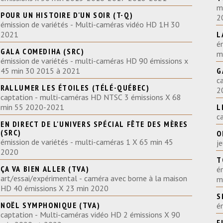
m
POUR UN HISTOIRE D'UN SOIR (T-Q)
2
émission de variétés - Multi-caméras vidéo HD 1H 30
2021
L
é
GALA COMEDIHA (SRC)
m
émission de variétés - multi-caméras HD 90 émissions x
45 min 30 2015 à 2021
G
c
RALLUMER LES ÉTOILES (TÉLÉ-QUÉBEC)
2
captation - multi-caméras HD NTSC 3 émissions X 68
min 55 2020-2021
L
EN DIRECT DE L'UNIVERS SPÉCIAL FÊTE DES MÈRES
(SRC)
O
émission de variétés - multi-caméras 1 X 65 min 45
j
2020
T
ÇA VA BIEN ALLER (TVA)
é
art/essai/expérimental - caméra avec borne à la maison
m
HD 40 émissions X 23 min 2020
S
NOËL SYMPHONIQUE (TVA)
captation - Multi-caméras vidéo HD 2 émissions X 90
F