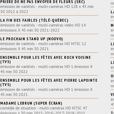
PRIÈRE DE NE PAS ENVOYER DE FLEURS (SRC)
m
émission de variétés - multi-caméras HD 128 x 45 min
30 2012 à 2022
L
LA FIN DES FAIBLES (TÉLÉ-QUÉBEC)
émission de variétés - multi-caméras vidéo HD 14
M
émissions X 45 min 30 2021-2022
é
LE PROCHAIN STAND UP (NOOVO)
émission de variétés - multi-caméras HD NTSC 12
L
émissions X 45 min 30 2021
é
m
ENSEMBLE POUR LES FÊTES AVEC ROCH VOISINE
(TV5)
L
émission de variétés - multi-caméras HD 1 émission X
é
45 min 30 2022
O
ENSEMBLE POUR LES FÊTES AVEC PIERRE LAPOINTE
é
(TV5)
m
émission de variétés - multi-caméras HD 1 émission X
45 min 30 2021
V
é
MADAME LEBRUN (SUPER ÉCRAN)
comédie de situation - multi-caméras HD NTSC 47
émissions x 30 min 2015-2016-2017-2018-2021
T