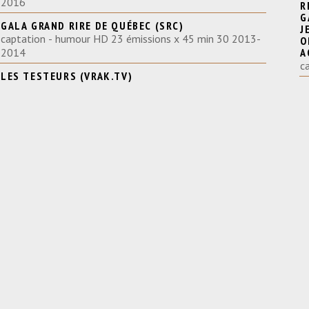
2016
RIRE
G
GALA GRAND RIRE DE QUÉBEC (SRC)
JEA
captation - humour HD 23 émissions x 45 min 30 2013-
O
2014
A
c
LES TESTEURS (VRAK.TV)