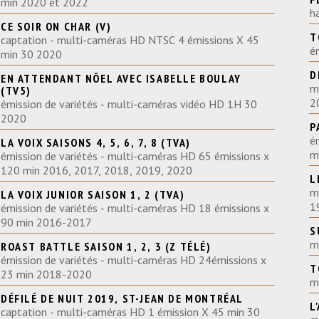
min 2020 et 2022
h
CE SOIR ON CHAR (V)
T
captation - multi-caméras HD NTSC 4 émissions X 45
é
min 30 2020
D
EN ATTENDANT NÖEL AVEC ISABELLE BOULAY
m
(TV5)
2
émission de variétés - multi-caméras vidéo HD 1H 30
2020
P
é
LA VOIX SAISONS 4, 5, 6, 7, 8 (TVA)
émission de variétés - multi-caméras HD 65 émissions x
120 min 2016, 2017, 2018, 2019, 2020
L
m
LA VOIX JUNIOR SAISON 1, 2 (TVA)
1
émission de variétés - multi-caméras HD 18 émissions x
90 min 2016-2017
S
ROAST BATTLE SAISON 1, 2, 3 (Z TÉLÉ)
émission de variétés - multi-caméras HD 24émissions x
T
23 min 2018-2020
m
DÉFILÉ DE NUIT 2019, ST-JEAN DE MONTRÉAL
L
captation - multi-caméras HD 1 émission X 45 min 30