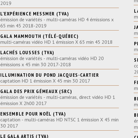
m
2019
L
L'EXPÉRIENCE MESSMER (TVA)
m
émission de variétés - multi-caméras HD 4 émissions x
65 min 45 2018-2019
J
m
GALA MAMMOUTH (TÉLÉ-QUÉBEC)
multi-caméras vidéo HD 1 émission X 65 min 45 2018
P
m
LACHÉS LOUSSES (TVA)
émission de variétés - multi-caméras vidéo HD 20
S
émissions x 45 min 30 2017-2018
c
2
ILLUMINATION DU POND JACQUES-CARTIER
captation HD 1 émission X 45 min 30 2017
F
m
GALA DES PRIX GÉMEAUX (SRC)
émission de variétés - multi-caméras, direct vidéo HD 1
B
émission X 2h00 2017
m
ENSEMBLE POUR NOËL (TVA)
B
captation - multi-caméras HD NTSC 1 émission X 45 min
é
30 2017
m
LE GALA ARTIS (TVA)
C