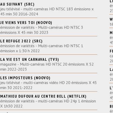
L
AU SUIVANT (SRC)
é
jeu télévisé - multi-caméras HD NTSC 183 émissions x
2
45 min 30 2016-2024
W
JE VIENS VERS TOI (NOOVO)
t
émission de variétés - Multi-caméras HD NTSC 3
émissions X 45 min 30 2023
M
é
LE REFUGE 2022 (SRC)
4
émission de variétés - Multi-caméras HD NTSC 1
émission x 1:30 h 2022
F
c
LA VIE EST UN CARNAVAL (TV5)
2
magazine - Multi-caméras HD NTSC 20 émissions X 52
min 2022-2023
L
é
LES IMPOSTEURS (NOOVO)
2
jeu télévisé - multi-caméras vidéo HD 20 émissions X 45
min 30 2021-2022
L
é
MATHIEU DUFOUR AU CENTRE BELL (NETFLIX)
4
émission de variétés - multi-caméras HD 24p 1 émission
X 1h30 2022
B
é