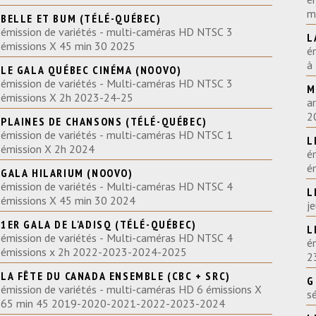
m
BELLE ET BUM (TÉLÉ-QUÉBEC)
émission de variétés - multi-caméras HD NTSC 3
L
émissions X 45 min 30 2025
é
à
LE GALA QUÉBEC CINÉMA (NOOVO)
émission de variétés - Multi-caméras HD NTSC 3
M
émissions X 2h 2023-24-25
a
2
PLAINES DE CHANSONS (TÉLÉ-QUÉBEC)
émission de variétés - multi-caméras HD NTSC 1
L
émission X 2h 2024
é
é
GALA HILARIUM (NOOVO)
émission de variétés - Multi-caméras HD NTSC 4
L
émissions X 45 min 30 2024
j
1ER GALA DE L'ADISQ (TÉLÉ-QUÉBEC)
L
émission de variétés - Multi-caméras HD NTSC 4
é
émissions x 2h 2022-2023-2024-2025
2
LA FÊTE DU CANADA ENSEMBLE (CBC + SRC)
G
émission de variétés - multi-caméras HD 6 émissions X
s
65 min 45 2019-2020-2021-2022-2023-2024