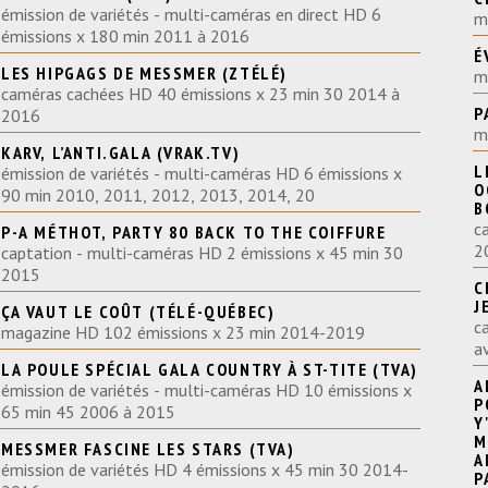
émission de variétés - multi-caméras en direct HD 6
m
émissions x 180 min 2011 à 2016
É
LES HIPGAGS DE MESSMER (ZTÉLÉ)
m
caméras cachées HD 40 émissions x 23 min 30 2014 à
P
2016
m
KARV, L’ANTI.GALA (VRAK.TV)
L
émission de variétés - multi-caméras HD 6 émissions x
O
90 min 2010, 2011, 2012, 2013, 2014, 20
B
c
P-A MÉTHOT, PARTY 80 BACK TO THE COIFFURE
2
captation - multi-caméras HD 2 émissions x 45 min 30
2015
C
J
ÇA VAUT LE COÛT (TÉLÉ-QUÉBEC)
c
magazine HD 102 émissions x 23 min 2014-2019
a
LA POULE SPÉCIAL GALA COUNTRY À ST-TITE (TVA)
AN
émission de variétés - multi-caméras HD 10 émissions x
POMER
65 min 45 2006 à 2015
Y
MA VIE, D
MESSMER FASCINE LES STARS (TVA)
A
émission de variétés HD 4 émissions x 45 min 30 2014-
PARTIR",