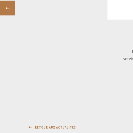
PRÉCÉDENT
AVIS DE CONSULTATION CRTC
2017-359 - PHASE 1
servi
RETOUR AUX ACTUALITÉS