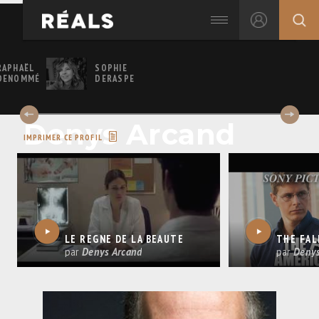
RAPHAËL
SOPHIE
DENOMMÉ
DERASPE
Denys Arcand
IMPRIMER CE PROFIL
LE RÈGNE DE LA BEAUTÉ
par
Denys Arcand
par
Denys