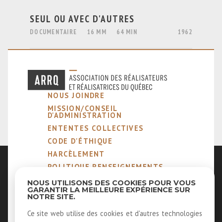
SEUL OU AVEC D'AUTRES
DOCUMENTAIRE
16 MM
64 MIN
1962
NOUS JOINDRE
MISSION/CONSEIL
D'ADMINISTRATION
ENTENTES COLLECTIVES
CODE D'ÉTHIQUE
HARCÈLEMENT
POLITIQUE RENSEIGNEMENTS
PERSONNELS
NOUS UTILISONS DES COOKIES POUR VOUS
NOTRE MÉTIER
GARANTIR LA MEILLEURE EXPÉRIENCE SUR
NOTRE SITE.
MEMBRES ÉMÉRITES ET
HONORAIRES
Ce site web utilise des cookies et d'autres technologies
40 ANS D'HISTOIRE