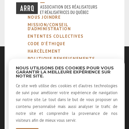
NOUS JOINDRE
MISSION/CONSEIL
D'ADMINISTRATION
ENTENTES COLLECTIVES
CODE D'ÉTHIQUE
HARCÈLEMENT
POLITIQUE RENSEIGNEMENTS
PERSONNELS
NOUS UTILISONS DES COOKIES POUR VOUS
NOTRE MÉTIER
GARANTIR LA MEILLEURE EXPÉRIENCE SUR
NOTRE SITE.
MEMBRES ÉMÉRITES ET
HONORAIRES
Ce site web utilise des cookies et d'autres technologies
40 ANS D'HISTOIRE
de suivi pour améliorer votre expérience de navigation
LOUER NOS SALLES
sur notre site. Le tout dans le but de vous proposer un
LOGOS
contenu personnalisé mais aussi analyser le trafic de
RECEVOIR NOTRE INFOLETTRE
notre site et comprendre la provenance de nos
visiteurs afin de mieux vous servir.