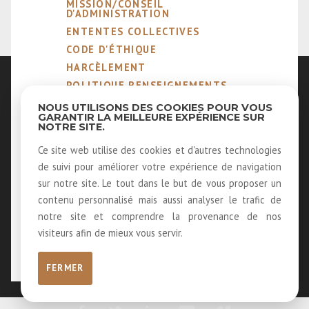
MISSION/CONSEIL
D'ADMINISTRATION
ENTENTES COLLECTIVES
CODE D'ÉTHIQUE
HARCÈLEMENT
POLITIQUE RENSEIGNEMENTS
PERSONNELS
NOUS UTILISONS DES COOKIES POUR VOUS
NOTRE MÉTIER
GARANTIR LA MEILLEURE EXPÉRIENCE SUR
NOTRE SITE.
MEMBRES ÉMÉRITES ET
HONORAIRES
Ce site web utilise des cookies et d'autres technologies
40 ANS D'HISTOIRE
de suivi pour améliorer votre expérience de navigation
LOUER NOS SALLES
sur notre site. Le tout dans le but de vous proposer un
LOGOS
contenu personnalisé mais aussi analyser le trafic de
RECEVOIR NOTRE INFOLETTRE
notre site et comprendre la provenance de nos
visiteurs afin de mieux vous servir.
FERMER