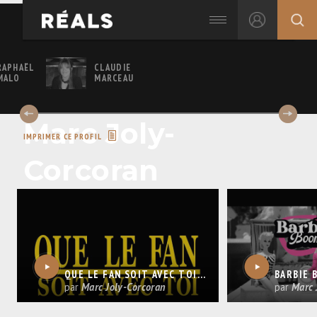
RAPHAËL
CLAUDIE
MALO
MARCEAU
Marc Joly-
IMPRIMER CE PROFIL
Corcoran
QUE LE FAN SOIT AVEC TOI | BANDE-ANNONCE OFFICIELLE
par
Marc Joly-Corcoran
par
Marc 