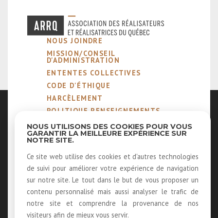
NOUS JOINDRE
MISSION/CONSEIL
D'ADMINISTRATION
ENTENTES COLLECTIVES
CODE D'ÉTHIQUE
HARCÈLEMENT
POLITIQUE RENSEIGNEMENTS
PERSONNELS
NOUS UTILISONS DES COOKIES POUR VOUS
NOTRE MÉTIER
GARANTIR LA MEILLEURE EXPÉRIENCE SUR
NOTRE SITE.
MEMBRES ÉMÉRITES ET
HONORAIRES
Ce site web utilise des cookies et d'autres technologies
40 ANS D'HISTOIRE
de suivi pour améliorer votre expérience de navigation
LOUER NOS SALLES
sur notre site. Le tout dans le but de vous proposer un
LOGOS
contenu personnalisé mais aussi analyser le trafic de
RECEVOIR NOTRE INFOLETTRE
notre site et comprendre la provenance de nos
visiteurs afin de mieux vous servir.