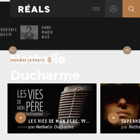
ANNE-
FRÉDÉRIC
MARIE
NASSIF
NGÔ
Nathalie
IMPRIMER CE PROFIL
Ducharme
LES VIES DE MON PÈRE: YVAN DUCHARME - BANDE ANNONCE (3MIN 30SEC)
par
Nathalie Ducharme
par
Natha