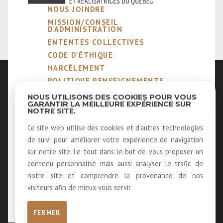
NOUS JOINDRE
MISSION/CONSEIL
D'ADMINISTRATION
ENTENTES COLLECTIVES
CODE D'ÉTHIQUE
HARCÈLEMENT
POLITIQUE RENSEIGNEMENTS
PERSONNELS
NOUS UTILISONS DES COOKIES POUR VOUS
NOTRE MÉTIER
GARANTIR LA MEILLEURE EXPÉRIENCE SUR
NOTRE SITE.
MEMBRES ÉMÉRITES ET
HONORAIRES
Ce site web utilise des cookies et d'autres technologies
40 ANS D'HISTOIRE
de suivi pour améliorer votre expérience de navigation
LOUER NOS SALLES
sur notre site. Le tout dans le but de vous proposer un
LOGOS
contenu personnalisé mais aussi analyser le trafic de
RECEVOIR NOTRE INFOLETTRE
notre site et comprendre la provenance de nos
visiteurs afin de mieux vous servir.
FERMER