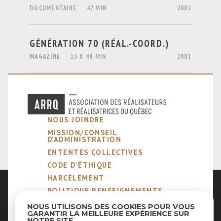
DOCUMENTAIRE
47 MIN
2002
GÉNÉRATION 70 (RÉAL.-COORD.)
MAGAZINE
13 X 48 MIN
2001
NOUS JOINDRE
MISSION/CONSEIL
D'ADMINISTRATION
ENTENTES COLLECTIVES
CODE D'ÉTHIQUE
HARCÈLEMENT
POLITIQUE RENSEIGNEMENTS
PERSONNELS
NOUS UTILISONS DES COOKIES POUR VOUS
NOTRE MÉTIER
GARANTIR LA MEILLEURE EXPÉRIENCE SUR
NOTRE SITE.