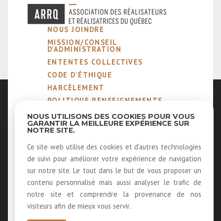
NOUS JOINDRE
MISSION/CONSEIL
D'ADMINISTRATION
ENTENTES COLLECTIVES
CODE D'ÉTHIQUE
HARCÈLEMENT
POLITIQUE RENSEIGNEMENTS
PERSONNELS
NOUS UTILISONS DES COOKIES POUR VOUS
NOTRE MÉTIER
GARANTIR LA MEILLEURE EXPÉRIENCE SUR
NOTRE SITE.
MEMBRES ÉMÉRITES ET
HONORAIRES
Ce site web utilise des cookies et d'autres technologies
40 ANS D'HISTOIRE
de suivi pour améliorer votre expérience de navigation
LOUER NOS SALLES
sur notre site. Le tout dans le but de vous proposer un
LOGOS
contenu personnalisé mais aussi analyser le trafic de
RECEVOIR NOTRE INFOLETTRE
notre site et comprendre la provenance de nos
visiteurs afin de mieux vous servir.