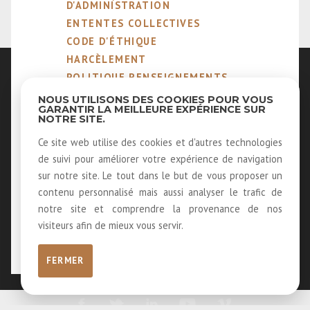
D'ADMINISTRATION
ENTENTES COLLECTIVES
CODE D'ÉTHIQUE
HARCÈLEMENT
POLITIQUE RENSEIGNEMENTS
PERSONNELS
NOUS UTILISONS DES COOKIES POUR VOUS
NOTRE MÉTIER
GARANTIR LA MEILLEURE EXPÉRIENCE SUR
NOTRE SITE.
MEMBRES ÉMÉRITES ET
HONORAIRES
Ce site web utilise des cookies et d'autres technologies
40 ANS D'HISTOIRE
de suivi pour améliorer votre expérience de navigation
LOUER NOS SALLES
sur notre site. Le tout dans le but de vous proposer un
LOGOS
contenu personnalisé mais aussi analyser le trafic de
RECEVOIR NOTRE INFOLETTRE
notre site et comprendre la provenance de nos
visiteurs afin de mieux vous servir.
FERMER