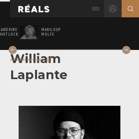
SANDRINE
MARILOUP
WHITLOCK
WOLFE
William
IMPRIMER CE PROFIL
Laplante