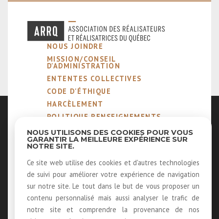
NOUS JOINDRE
MISSION/CONSEIL
D'ADMINISTRATION
ENTENTES COLLECTIVES
CODE D'ÉTHIQUE
HARCÈLEMENT
POLITIQUE RENSEIGNEMENTS
PERSONNELS
NOUS UTILISONS DES COOKIES POUR VOUS
NOTRE MÉTIER
GARANTIR LA MEILLEURE EXPÉRIENCE SUR
NOTRE SITE.
MEMBRES ÉMÉRITES ET
HONORAIRES
Ce site web utilise des cookies et d'autres technologies
40 ANS D'HISTOIRE
de suivi pour améliorer votre expérience de navigation
LOUER NOS SALLES
sur notre site. Le tout dans le but de vous proposer un
LOGOS
contenu personnalisé mais aussi analyser le trafic de
RECEVOIR NOTRE INFOLETTRE
notre site et comprendre la provenance de nos