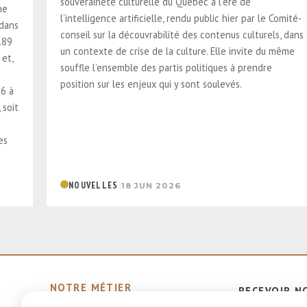
souveraineté culturelle du Québec à l’ère de
ne
l’intelligence artificielle, rendu public hier par le Comité-
 dans
conseil sur la découvrabilité des contenus culturels, dans
189
un contexte de crise de la culture. Elle invite du même
 et,
souffle l’ensemble des partis politiques à prendre
position sur les enjeux qui y sont soulevés.
26 à
 soit
es
|
NOUVELLES
18 JUN 2026
NOTRE MÉTIER
RECEVOIR N
MEMBRES ÉMÉRITES ET