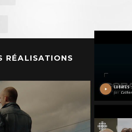
S RÉALISATIONS
COBAYES 
par
Cather