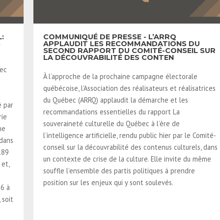
:
COMMUNIQUÉ DE PRESSE - L’ARRQ
S
APPLAUDIT LES RECOMMANDATIONS DU
SECOND RAPPORT DU COMITÉ-CONSEIL SUR
LA DÉCOUVRABILITÉ DES CONTEN
bec
À l’approche de la prochaine campagne électorale
québécoise, l’Association des réalisateurs et réalisatrices
du Québec (ARRQ) applaudit la démarche et les
é par
recommandations essentielles du rapport La
rie
souveraineté culturelle du Québec à l’ère de
ne
l’intelligence artificielle, rendu public hier par le Comité-
 dans
conseil sur la découvrabilité des contenus culturels, dans
189
un contexte de crise de la culture. Elle invite du même
 et,
souffle l’ensemble des partis politiques à prendre
position sur les enjeux qui y sont soulevés.
26 à
 soit