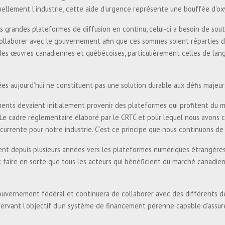
ctuellement l’industrie, cette aide d’urgence représente une bouffée d’
s grandes plateformes de diffusion en continu, celui-ci a besoin de sou
collaborer avec le gouvernement afin que ces sommes soient réparties d
n des œuvres canadiennes et québécoises, particulièrement celles de langu
s aujourd’hui ne constituent pas une solution durable aux défis majeurs 
nts devaient initialement provenir des plateformes qui profitent du ma
e cadre réglementaire élaboré par le CRTC et pour lequel nous avons co
currente pour notre industrie. C’est ce principe que nous continuons de
rent depuis plusieurs années vers les plateformes numériques étrangères, 
e : faire en sorte que tous les acteurs qui bénéficient du marché canad
 gouvernement fédéral et continuera de collaborer avec des différents 
ervant l’objectif d’un système de financement pérenne capable d’assurer