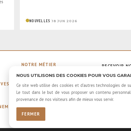
es
|
NOUVELLES
18 JUN 2026
NOTRE MÉTIER
RECEVOIR N
MEMBRES ÉMÉRITES ET
INFOLETTR
NOUS UTILISONS DES COOKIES POUR VOUS GARANT
HONORAIRES
IVES
40 ANS D'HISTOIRE
Ce site web utilise des cookies et d'autres technologies de su
LOUER NOS SALLES
Le tout dans le but de vous proposer un contenu personnalis
LOGOS
provenance de nos visiteurs afin de mieux vous servir.
GNEMENTS
FERMER