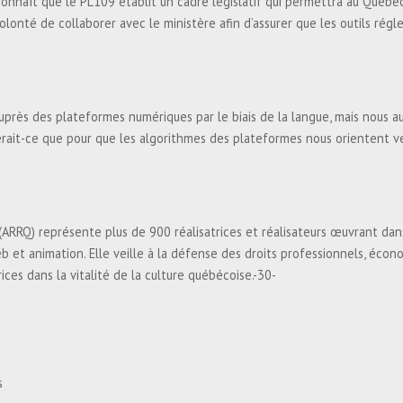
onnaît que le PL109 établit un cadre législatif qui permettra au Québec
 volonté de collaborer avec le ministère afin d’assurer que les outils rég
 auprès des plateformes numériques par le biais de la langue, mais nous 
serait-ce que pour que les algorithmes des plateformes nous orientent ve
c (ARRQ) représente plus de 900 réalisatrices et réalisateurs œuvrant da
b et animation. Elle veille à la défense des droits professionnels, écon
ces dans la vitalité de la culture québécoise.-30-
s