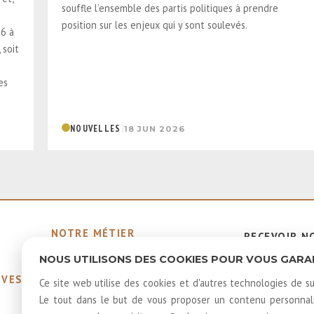
souffle l’ensemble des partis politiques à prendre
position sur les enjeux qui y sont soulevés.
26 à
 soit
es
|
NOUVELLES
18 JUN 2026
NOTRE MÉTIER
RECEVOIR N
MEMBRES ÉMÉRITES ET
INFOLETTR
NOUS UTILISONS DES COOKIES POUR VOUS GARANT
HONORAIRES
IVES
40 ANS D'HISTOIRE
Ce site web utilise des cookies et d'autres technologies de su
LOUER NOS SALLES
Le tout dans le but de vous proposer un contenu personnalis