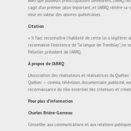
Bien que plusieurs préoccupations demeurent, l’ARRQ rec
s’agit d’un premier jalon important, et l'ARRQ réitère sa
mise en valeur des œuvres québécoises.
Citation
« Il faut reconnaître l’habileté de cette loi à légiférer
reconnaisse l'existence de “la langue de Tremblay”, ne 
Pelletier, président de l’ARRQ.
À propos de l’ARRQ
L’Association des réalisateurs et réalisatrices du Québe
Québec — cinéma, télévision, documentaire, publicité, we
reconnaissance du rôle essentiel des créateurs et créatri
Pour plus d’information
Charles Brière-Garneau
Conseiller aux communications et aux relations publique