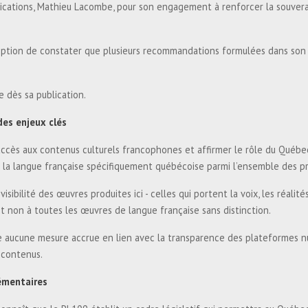
nications, Mathieu Lacombe, pour son engagement à renforcer la souvera
eption de constater que plusieurs recommandations formulées dans son 
e dès sa publication.
des enjeux clés
ccès aux contenus culturels francophones et affirmer le rôle du Québec
t la langue française spécifiquement québécoise parmi l’ensemble des 
sibilité des œuvres produites ici - celles qui portent la voix, les réali
et non à toutes les œuvres de langue française sans distinction.
e aucune mesure accrue en lien avec la transparence des plateformes 
 contenus.
lémentaires