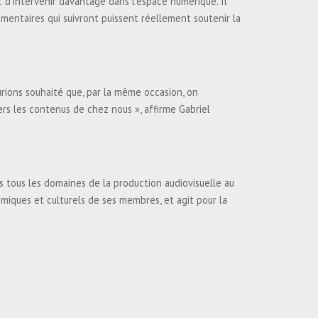
 d’intervenir davantage dans l’espace numérique. Il
lementaires qui suivront puissent réellement soutenir la
aurions souhaité que, par la même occasion, on
rs les contenus de chez nous », affirme Gabriel
ns tous les domaines de la production audiovisuelle au
omiques et culturels de ses membres, et agit pour la