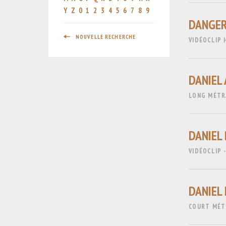
Y
Z
0
1
2
3
4
5
6
7
8
9
DANGER
NOUVELLE RECHERCHE
VIDÉOCLIP
DANIEL
LONG MÉTRA
DANIEL 
VIDÉOCLIP 
DANIEL E
COURT MÉTR