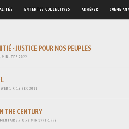
ALITÉS
ENTENTES COLLECTIVES
ADHÉRER
50ÈME AN
NITIÉ - JUSTICE POUR NOS PEUPLES
4 MINUTES
2022
OL
- WEB
1 X 15 SEC
2011
IN THE CENTURY
UMENTAIRE
5 X 52 MIN
1991-1992