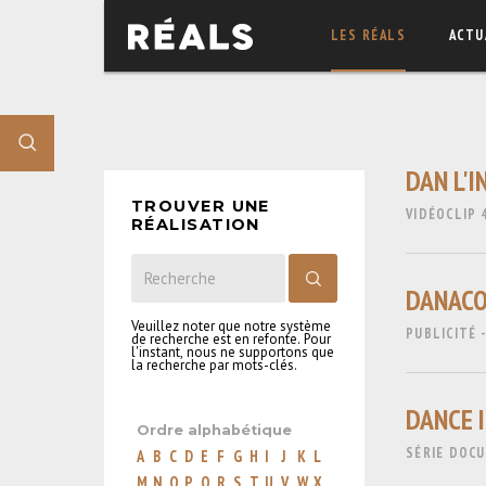
LES RÉALS
ACTU
DAN L'I
TROUVER UNE
VIDÉOCLIP
RÉALISATION
DANAC
Veuillez noter que notre système
PUBLICITÉ 
de recherche est en refonte. Pour
l'instant, nous ne supportons que
la recherche par mots-clés.
DANCE 
Ordre alphabétique
SÉRIE DOC
A
B
C
D
E
F
G
H
I
J
K
L
M
N
O
P
Q
R
S
T
U
V
W
X