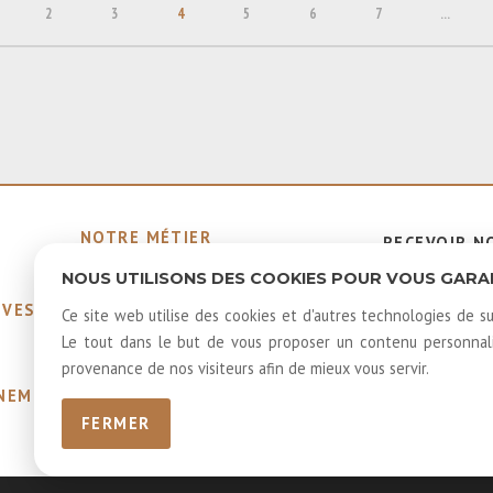
2
3
4
5
6
7
...
NOTRE MÉTIER
RECEVOIR N
MEMBRES ÉMÉRITES ET
INFOLETTR
NOUS UTILISONS DES COOKIES POUR VOUS GARANT
HONORAIRES
IVES
40 ANS D'HISTOIRE
Ce site web utilise des cookies et d'autres technologies de su
LOUER NOS SALLES
Le tout dans le but de vous proposer un contenu personnalis
LOGOS
provenance de nos visiteurs afin de mieux vous servir.
GNEMENTS
FERMER