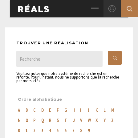
TROUVER UNE RÉALISATION
Veuillez noter que notre système de recherche est en
refonte. Pour l'instant, nous ne supportons que la recherche
par mots-clés.
Ordre alphabétique
A
B
C
D
E
F
G
H
I
J
K
L
M
N
O
P
Q
R
S
T
U
V
W
X
Y
Z
0
1
2
3
4
5
6
7
8
9