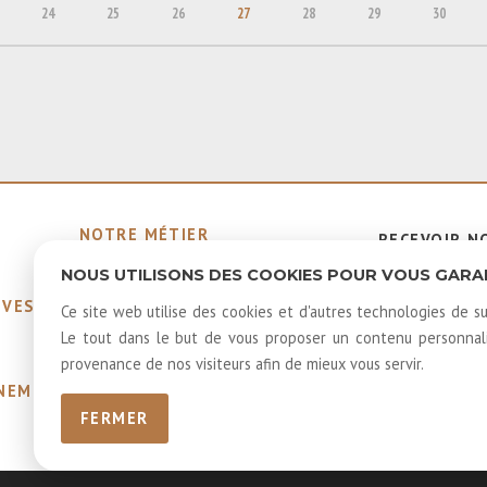
24
25
26
27
28
29
30
NOTRE MÉTIER
RECEVOIR N
MEMBRES ÉMÉRITES ET
INFOLETTR
NOUS UTILISONS DES COOKIES POUR VOUS GARANT
HONORAIRES
IVES
40 ANS D'HISTOIRE
Ce site web utilise des cookies et d'autres technologies de su
LOUER NOS SALLES
Le tout dans le but de vous proposer un contenu personnalis
LOGOS
provenance de nos visiteurs afin de mieux vous servir.
GNEMENTS
FERMER