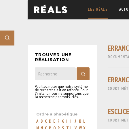
LES RÉALS
ACTU
ERRANC
TROUVER UNE
DOCUMENTA
RÉALISATION
ERRANC
Veuillez noter que notre système
COURT MÉTR
de recherche est en refonte. Pour
l'instant, nous ne supportons que
la recherche par mots-clés.
ESCLIC
Ordre alphabétique
COURT MÉTR
A
B
C
D
E
F
G
H
I
J
K
L
M
N
O
P
Q
R
S
T
U
V
W
X