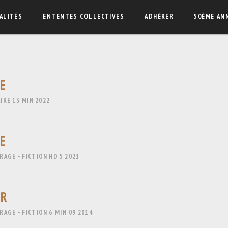
ALITÉS
ENTENTES COLLECTIVES
ADHÉRER
50ÈME AN
E
IRE
13 MIN
2022
E
AGE - FICTION
HD
5
2021
ER
AGE - FICTION
6 MIN 09
2014