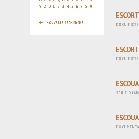
Y
Z
0
1
2
3
4
5
6
7
8
9
ESCORT
NOUVELLE RECHERCHE
DOCU-FICTI
ESCORT
DOCU-FICT
ESCOUAD
SÉRIE DRAM
ESCOUA
DOCUMENTA