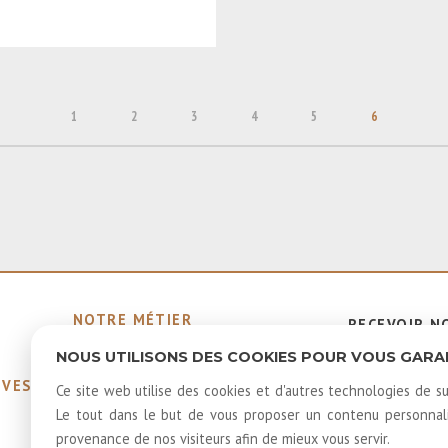
1
2
3
4
5
6
NOTRE MÉTIER
RECEVOIR N
MEMBRES ÉMÉRITES ET
INFOLETTR
NOUS UTILISONS DES COOKIES POUR VOUS GARANT
HONORAIRES
IVES
40 ANS D'HISTOIRE
Ce site web utilise des cookies et d'autres technologies de su
LOUER NOS SALLES
Le tout dans le but de vous proposer un contenu personnalis
LOGOS
provenance de nos visiteurs afin de mieux vous servir.