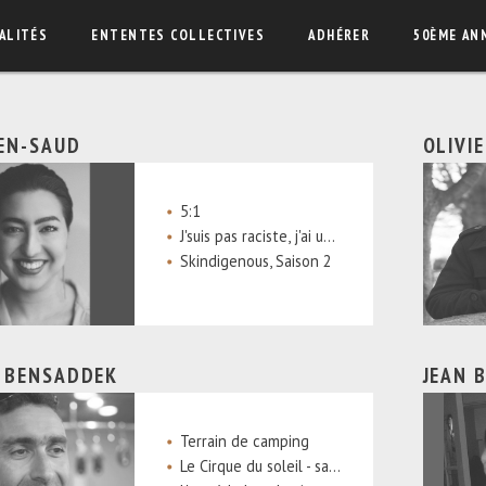
ALITÉS
ENTENTES COLLECTIVES
ADHÉRER
50ÈME AN
EN-SAUD
OLIVI
5:1
J'suis pas raciste, j'ai un ami noir
Skindigenous, Saison 2
 BENSADDEK
JEAN 
Terrain de camping
Le Cirque du soleil - sans filet (coréal.) (bravo - global - ARTV)