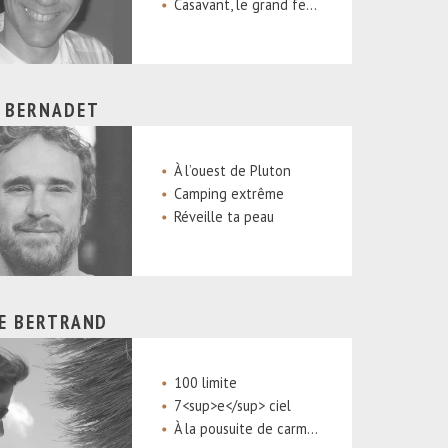
Casavant, le grand feu et nicolet
 BERNADET
À l’ouest de Pluton
Camping extrême
Réveille ta peau
E BERTRAND
100 limite
7<sup>e</sup> ciel
À la pousuite de carmen san diego