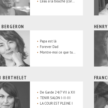
L'eau à la bouche (coréal.) (SRC - Télé-Québec)
E BERGERON
HENRY
Papa est là
Forever Dad
Montre-moi ce que tu vois de l'autre que je ne vois pas_Alexandre Da Costa.
M BERTHELET
FRANC
De Garde 24/7 VII à XII
TENIR SALON I-II-III
LA COUR EST PLEINE I