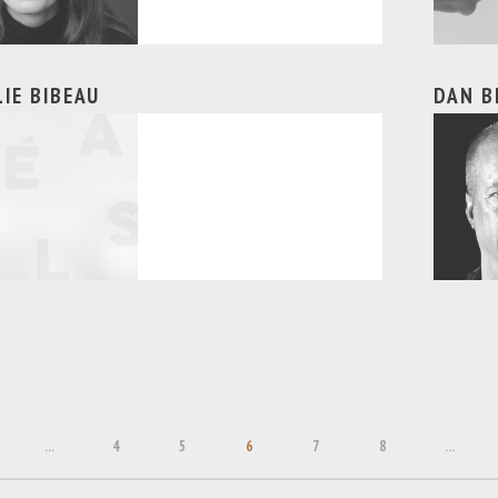
IE BIBEAU
DAN B
...
4
5
6
7
8
...