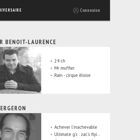
Connexion
NIVERSAIRE
ER BENOIT-LAURENCE
24 ch
Mr muffler
Rain - cirque éloise
BERGERON
Achever l’inachevable
Ultimate g’s : zac’s flying dream