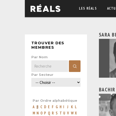
LES RÉALS
ACTU
SARA B
TROUVER DES
MEMBRES
Par Nom
Par Secteur
BACHIR
Par Ordre alphabétique
A
B
C
D
E
F
G
H
I
J
K
L
M
N
O
P
Q
R
S
T
U
V
W
X