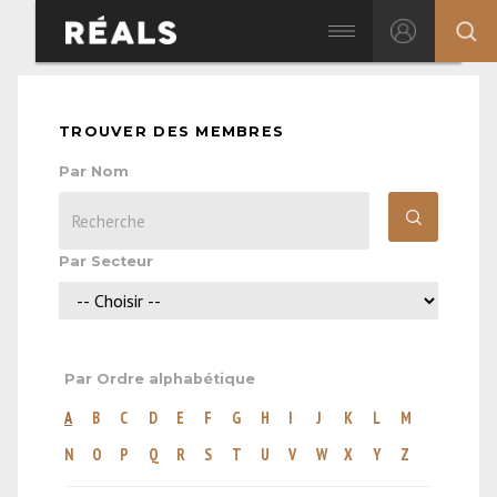
TROUVER DES MEMBRES
Par Nom
Par Secteur
Par Ordre alphabétique
A
B
C
D
E
F
G
H
I
J
K
L
M
N
O
P
Q
R
S
T
U
V
W
X
Y
Z