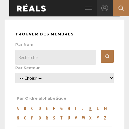
TROUVER DES MEMBRES
Par Nom
Par Secteur
Par Ordre alphabétique
A
B
C
D
E
F
G
H
I
J
K
L
M
N
O
P
Q
R
S
T
U
V
W
X
Y
Z