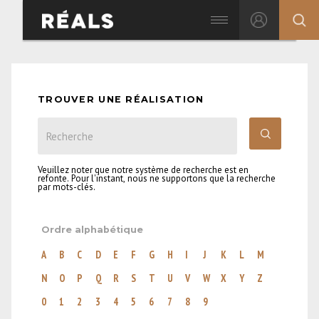
TROUVER UNE RÉALISATION
Veuillez noter que notre système de recherche est en
refonte. Pour l'instant, nous ne supportons que la recherche
par mots-clés.
Ordre alphabétique
A
B
C
D
E
F
G
H
I
J
K
L
M
N
O
P
Q
R
S
T
U
V
W
X
Y
Z
0
1
2
3
4
5
6
7
8
9