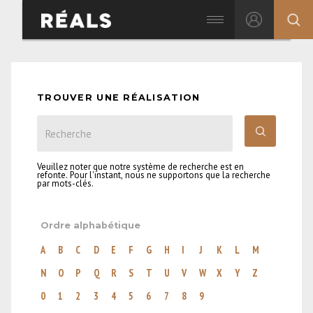
TROUVER UNE RÉALISATION
Veuillez noter que notre système de recherche est en
refonte. Pour l'instant, nous ne supportons que la recherche
par mots-clés.
Ordre alphabétique
A
B
C
D
E
F
G
H
I
J
K
L
M
N
O
P
Q
R
S
T
U
V
W
X
Y
Z
0
1
2
3
4
5
6
7
8
9